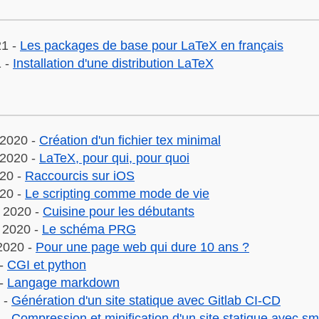
21 -
Les packages de base pour LaTeX en français
1 -
Installation d'une distribution LaTeX
2020 -
Création d'un fichier tex minimal
2020 -
LaTeX, pour qui, pour quoi
020 -
Raccourcis sur iOS
020 -
Le scripting comme mode de vie
 2020 -
Cuisine pour les débutants
 2020 -
Le schéma PRG
2020 -
Pour une page web qui dure 10 ans ?
 -
CGI et python
 -
Langage markdown
0 -
Génération d'un site statique avec Gitlab CI-CD
0 -
Compression et minification d'un site statique avec s