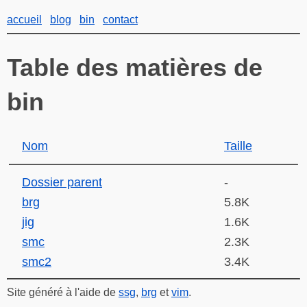
accueil
blog
bin
contact
Table des matières de
bin
Nom
Taille
Dossier parent
-
brg
5.8K
jig
1.6K
smc
2.3K
smc2
3.4K
Site généré à l'aide de
ssg
,
brg
et
vim
.